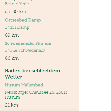
Eckernförde
ca. 50 km
Ostseebad Damp
24351 Damp
69 km
Schwedenecks Strände
24229 Schwedeneck
66 km
Baden bei schlechtem
Wetter
Husum Hallenbad
Flensburger Chaussee 28, 25813
Husum
21 km