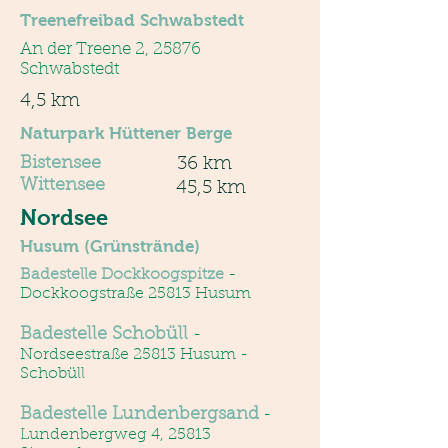
Treenefreibad Schwabstedt
An der Treene 2, 25876
Schwabstedt
4,5 km
Naturpark Hüttener Berge
Bistensee
36 km
Wittensee
45,5 km
Nordsee
Husum (Grünstrände)
Badestelle Dockkoogspitze
-
Dockkoogstraße 25813 Husum
Badestelle Schobüll
-
Nordseestraße 25813 Husum -
Schobüll
Badestelle Lundenbergsand
-
Lundenbergweg 4, 25813